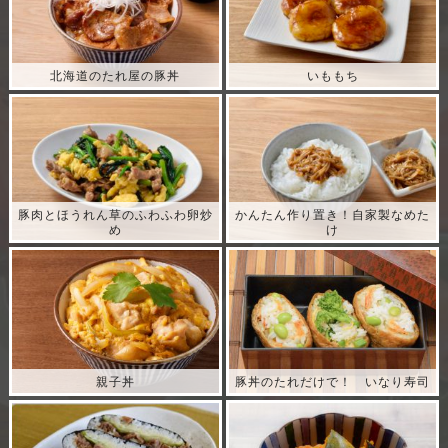
北海道のたれ屋の豚丼
いももち
レシピ表示
レシピ表示
豚肉とほうれん草のふわふわ卵炒
かんたん作り置き！自家製なめた
め
け
レシピ表示
レシピ表示
親子丼
豚丼のたれだけで！ いなり寿司
レシピ表示
レシピ表示