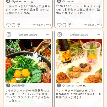
@yukina.cooking
@tiizatea
. . 温玉肉うどん? 3種のおにぎりセ
2020.12.28 ・ ・ ・ 最近はパンを
ット ポテトサラダ 昆布豆 みかん?
やめて和朝食で ご飯に味噌汁、漬
. . 明けましておめ…
物があればよし それ…
2021年01月07日
2021年01月07日
全文表示
全文表示
@ai036925
@rikachan_cooking
ソラチアンバサダー 十勝豚丼のた
アンバサダーを務めさせて頂く
れ を使って フライパンで石焼風ビ
@sorachi_officialsite 様から十勝
ビンバ♡ フライパンにごま油をぬ
豚丼のタレが届きま…
り ご飯を…