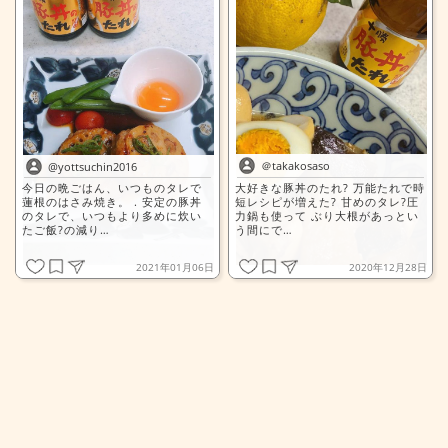
＠takakosaso
@yottsuchin2016
今日の晩ごはん、いつものタレで
大好きな豚丼のたれ? 万能たれで時
蓮根のはさみ焼き。 . 安定の豚丼
短レシピが増えた? 甘めのタレ?圧
のタレで、いつもより多めに炊い
力鍋も使って ぶり大根があっとい
たご飯?の減り…
う間にで…
2021年01月06日
2020年12月28日
全文表示
全文表示