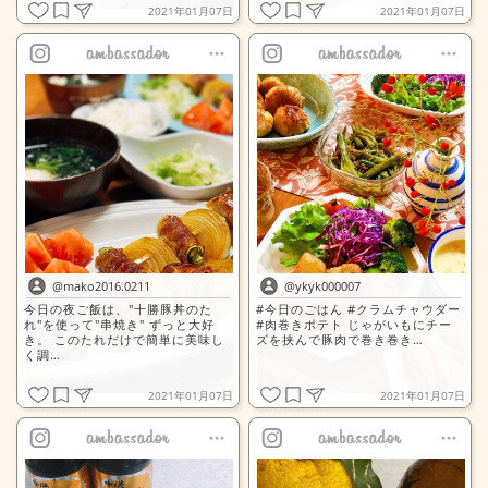
2021年01月07日
2021年01月07日
全文表示
全文表示
@mako2016.0211
@ykyk000007
今日の夜ご飯は、"十勝豚丼のた
#今日のごはん #クラムチャウダー
れ"を使って"串焼き" ずっと大好
#肉巻きポテト じゃがいもにチー
き。 このたれだけで簡単に美味し
ズを挟んで豚肉で巻き巻き…
く調…
2021年01月07日
2021年01月07日
全文表示
全文表示