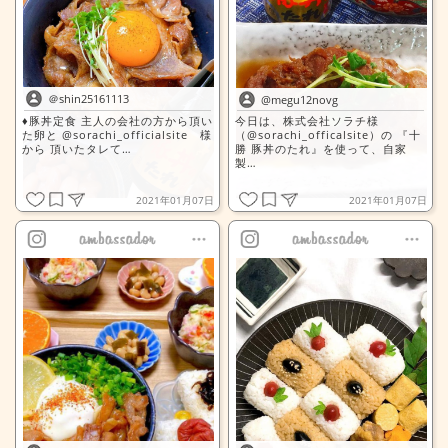
＠shin25161113
@megu12novg
♦️豚丼定食 主人の会社の方から頂い
今日は、株式会社ソラチ様
た卵と @sorachi_officialsite 様
（@sorachi_officalsite）の 『十
から 頂いたタレて…
勝 豚丼のたれ』を使って、自家
製…
2021年01月07日
2021年01月07日
全文表示
全文表示