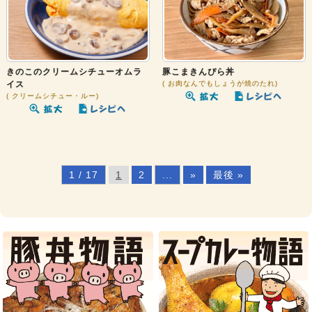
きのこのクリームシチューオムラ
豚こまきんぴら丼
イス
お肉なんでもしょうが焼のたれ
クリームシチュー・ルー
1 / 17
1
2
...
»
最後 »