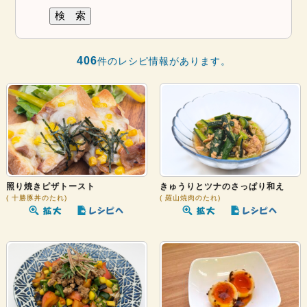
406
件のレシピ情報があります。
照り焼きピザトースト
きゅうりとツナのさっぱり和え
十勝豚丼のたれ
羅山焼肉のたれ