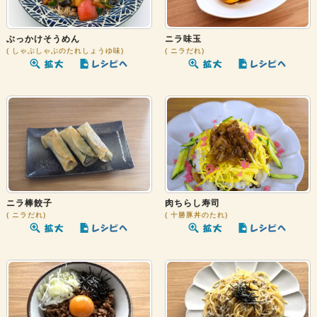
ぶっかけそうめん
ニラ味玉
しゃぶしゃぶのたれしょうゆ味
ニラだれ
ニラ棒餃子
肉ちらし寿司
ニラだれ
十勝豚丼のたれ