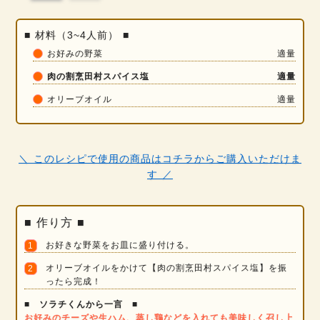
■ 材料（3~4人前） ■
お好みの野菜
適量
肉の割烹田村スパイス塩
適量
オリーブオイル
適量
＼ このレシピで使用の商品はコチラからご購入いただけま
す ／
■ 作り方 ■
お好きな野菜をお皿に盛り付ける。
オリーブオイルをかけて【肉の割烹田村スパイス塩】を振
ったら完成！
■ ソラチくんから一言 ■
お好みのチーズや生ハム、蒸し鶏などを入れても美味しく召し上