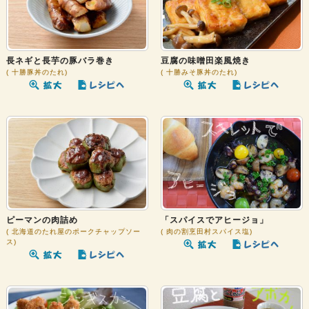
長ネギと長芋の豚バラ巻き
豆腐の味噌田楽風焼き
十勝豚丼のたれ
十勝みそ豚丼のたれ
ピーマンの肉詰め
「スパイスでアヒージョ」
北海道のたれ屋のポークチャップソー
肉の割烹田村スパイス塩
ス