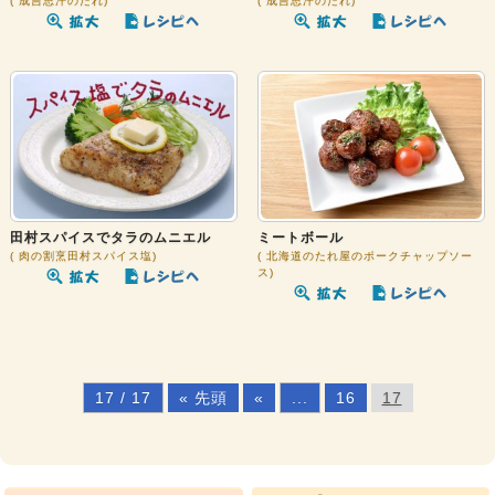
成吉思汗のたれ
成吉思汗のたれ
田村スパイスでタラのムニエル
ミートボール
肉の割烹田村スパイス塩
北海道のたれ屋のポークチャップソー
ス
17 / 17
« 先頭
«
...
16
17